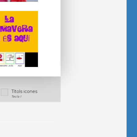
Títols icones
Tecla I