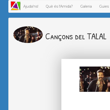
Ajuda'ns!
Què és l'Amida?
Galeria
Guies 
Cançons del TALAL