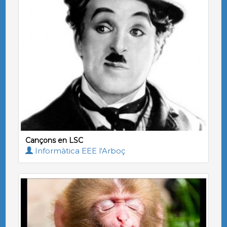
Cançons en LSC
Informàtica EEE l'Arboç