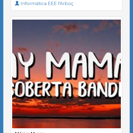
Informàtica EEE l'Arboç