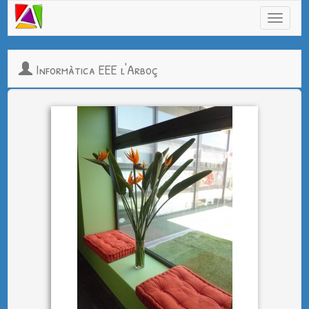
Informàtica EEE l'Arboç