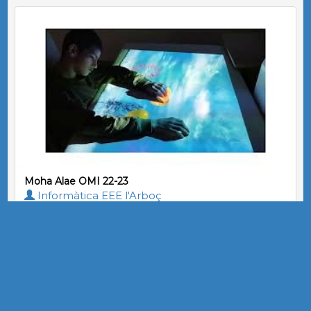
Moha Alae OMI 22-23
Informàtica EEE l'Arboç