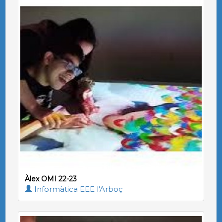
Àlex OMI 22-23
Informàtica EEE l'Arboç