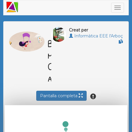
Creat per
Informàtica EEE l'Arboç
Bellaterra
música.
Cançons
animades
Pantalla completa