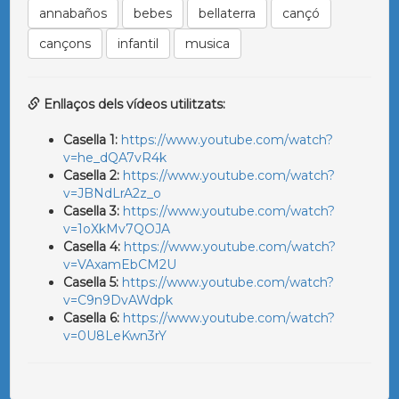
annabaños
bebes
bellaterra
cançó
cançons
infantil
musica
Enllaços dels vídeos utilitzats:
Casella 1:
https://www.youtube.com/watch?
v=he_dQA7vR4k
Casella 2:
https://www.youtube.com/watch?
v=JBNdLrA2z_o
Casella 3:
https://www.youtube.com/watch?
v=1oXkMv7QOJA
Casella 4:
https://www.youtube.com/watch?
v=VAxamEbCM2U
Casella 5:
https://www.youtube.com/watch?
v=C9n9DvAWdpk
Casella 6:
https://www.youtube.com/watch?
v=0U8LeKwn3rY