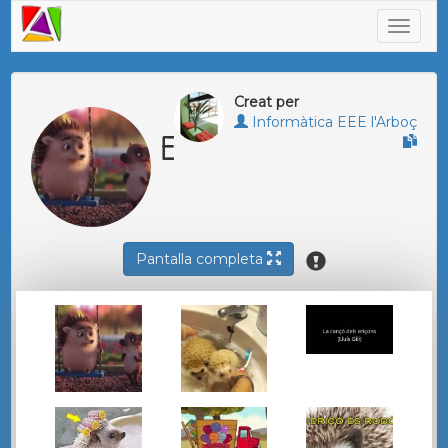
Creat per
Informàtica EEE l'Arboç
ERIÇÓ
Pantalla completa