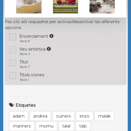
Fes clic als requadres per activar/desactivar les diferents
opcions.
Encerclament
Tecla E
Veu sintètica
Tecla V
Títol
Tecla T
Títols icones
Tecla I
Etiquetes
adam
andrea
cuiners
erizo
malak
mariners
mumu
talal
talp