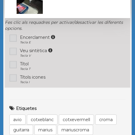
Fes clic als requadres per activar/desactivar les diferents
opcions.
Encerclament
Tecla E
Veu sintètica
Tecla V
Títol
Tecla T
Títols icones
Tecla I
Etiquetes
avio
cotxeblanc
cotxevermell
croma
guitarra
marius
mariuscroma