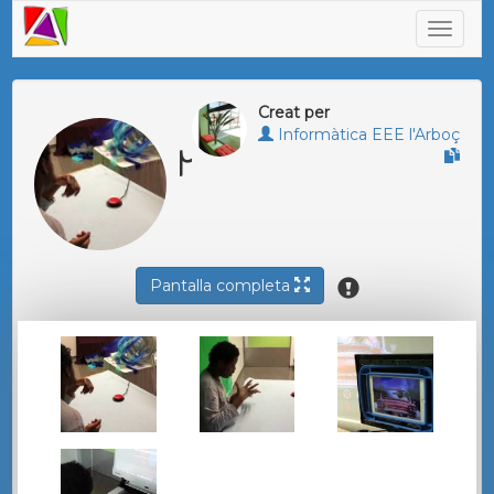
Creat per
Informàtica EEE l'Arboç
Marius
Pantalla completa