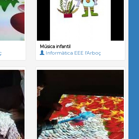
Música infantil
ç
Informàtica EEE l'Arboç