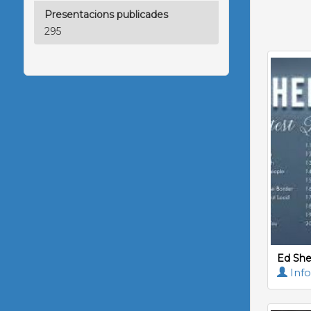
Presentacions publicades
295
Ed She
Info