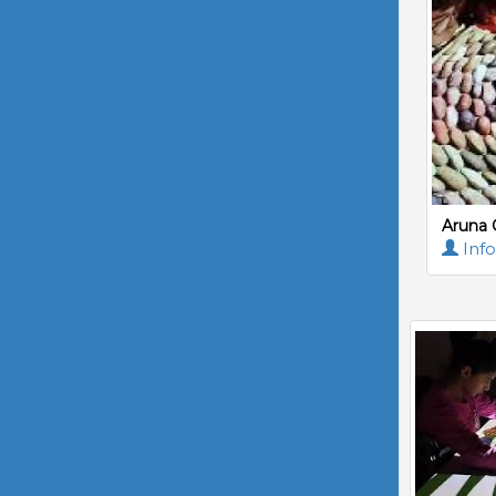
Aruna 
Info