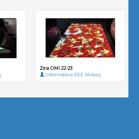
Zina OMI 22-23
ç
Informàtica EEE l'Arboç