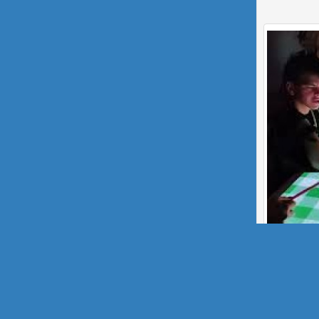
Pintors 
Inform