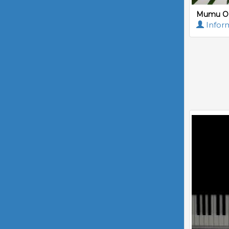
Mumu OM
Inform