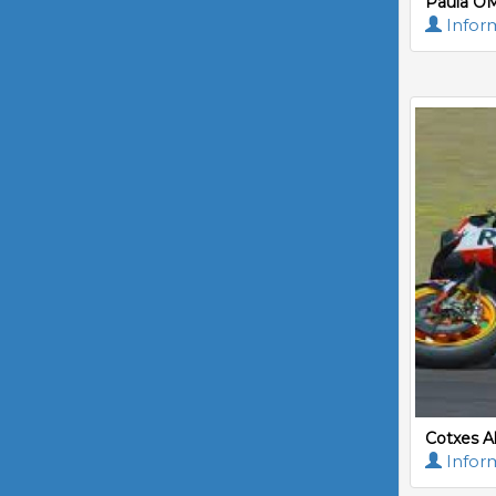
Paula OM
Inform
Cotxes A
Inform