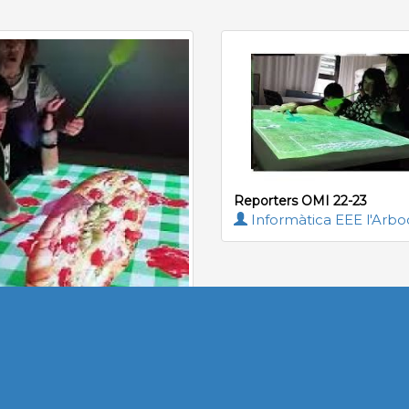
Reporters OMI 22-23
Informàtica EEE l'Arbo
Esportistes OMI nov 22
àtica EEE l'Arboç