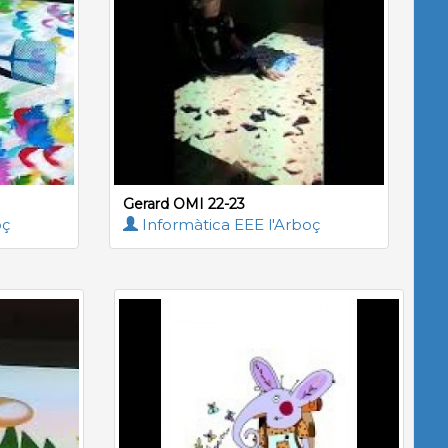
Gerard OMI 22-23
oç
Informàtica EEE l'Arboç