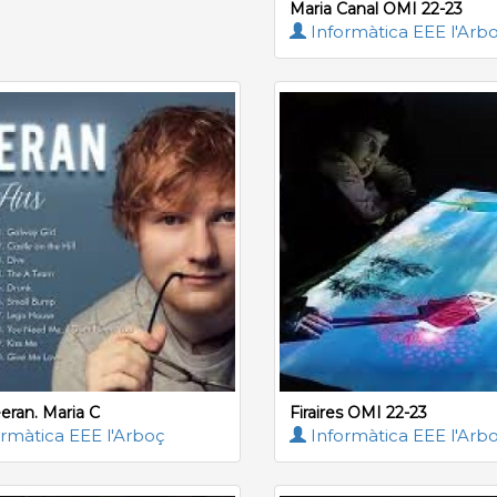
Maria Canal OMI 22-23
Informàtica EEE l'Arb
eran. Maria C
Firaires OMI 22-23
rmàtica EEE l'Arboç
Informàtica EEE l'Arb