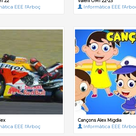
I 22
Valerii OMI 22-23
àtica EEE l'Arboç
Informàtica EEE l'Arbo
lex
Cançons Alex Migdia
àtica EEE l'Arboç
Informàtica EEE l'Arbo