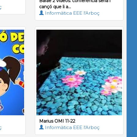
Barae 2 videos: conferència seria i
ç
cançó que li a...
Informàtica EEE l'Arboç
Marius OMI 11-22
ç
Informàtica EEE l'Arboç