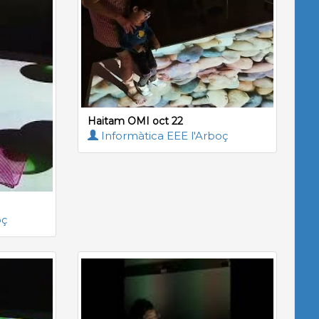
Haitam OMI oct 22
Informàtica EEE l'Arboç
oç