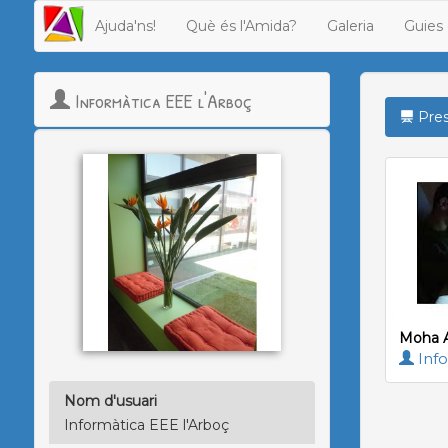
Ajuda'ns!
Què és l'Amida?
Galeria
Guies 
Informàtica EEE l'Arboç
Pres
Moha A
Info
Nom d'usuari
Informàtica EEE l'Arboç