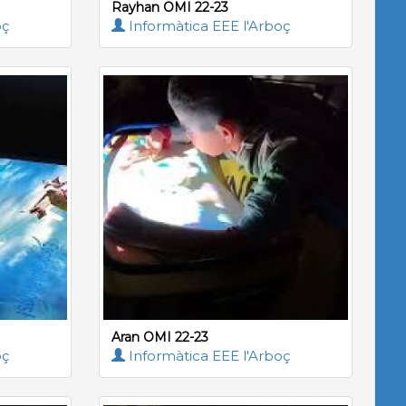
Rayhan OMI 22-23
oç
Informàtica EEE l'Arboç
Aran OMI 22-23
oç
Informàtica EEE l'Arboç