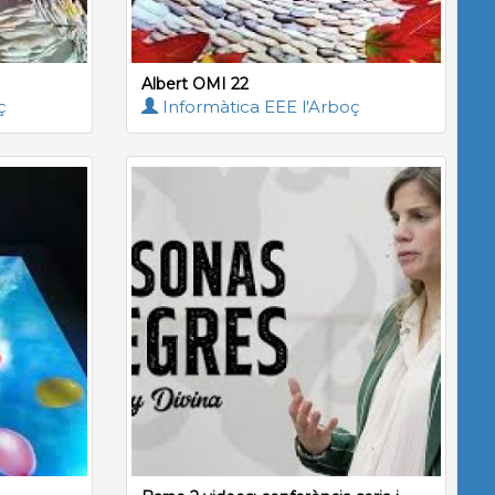
Albert OMI 22
ç
Informàtica EEE l'Arboç