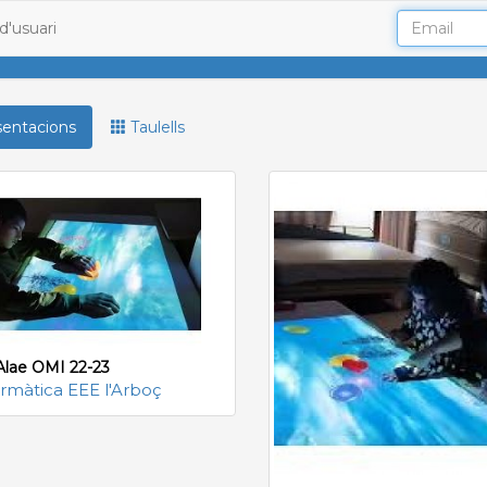
d'usuari
entacions
Taulells
lae OMI 22-23
rmàtica EEE l'Arboç