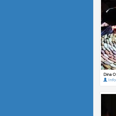
Dina O
Info