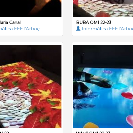
aria Canal
BUBA OMI 22-23
àtica EEE l'Arboç
Informàtica EEE l'Arbo