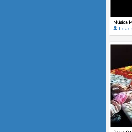
Música M
Inform