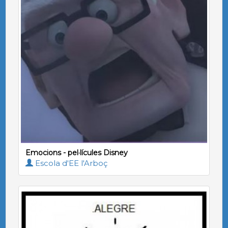
Emocions - pel·lícules Disney
Escola d'EE l'Arboç