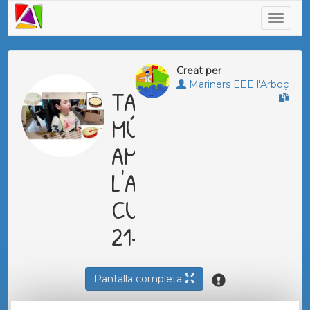
Creat per
Mariners EEE l'Arboç
TALAL
MÚSICA
AMB
L'ANNA
CURS
21-22
Pantalla completa