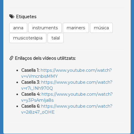
Etiquetes
anna
instruments
mariners
música
musicoteràpia
talal
Enllaços dels vídeos utilitzats:
Casella 1:
https://www.youtube.com/watch?
v=vVmcnbisMMY
Casella 3:
https://www.youtube.com/watch?
v=r7i_INh970Q
Casella 4:
https://www.youtube.com/watch?
v=y3PsAmIja8s
Casella 6:
https://www.youtube.com/watch?
v=2i8z47_oOHE