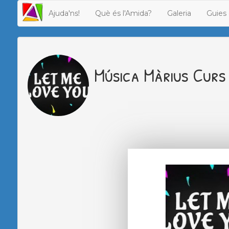
Ajuda'ns!
Què és l'Amida?
Galeria
Guies 
Música Màrius Curs