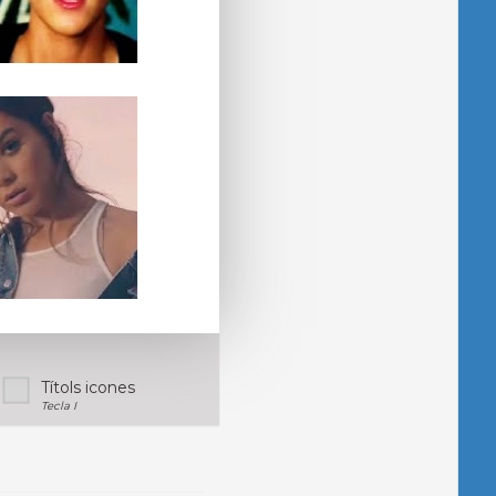
Títols icones
Tecla I