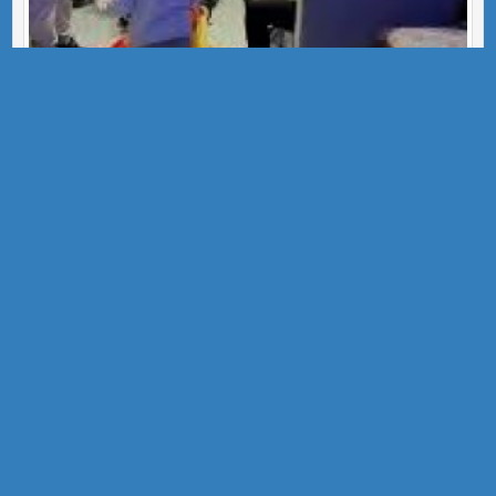
Aran família Nadal 22
Informàtica EEE l'Arboç