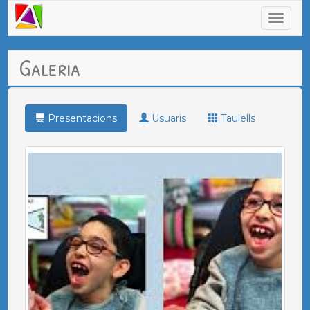
Galeria
Presentacions
Usuaris
Taulells