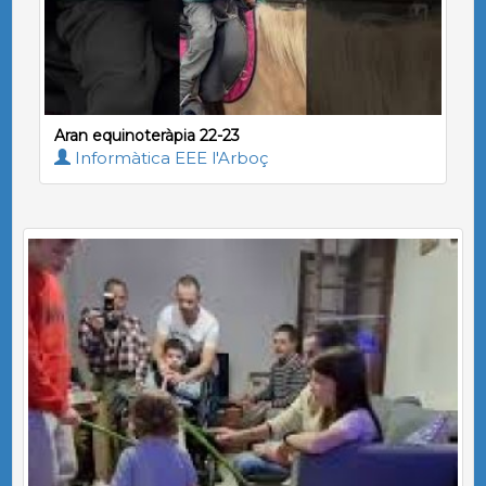
Aran equinoteràpia 22-23
Informàtica EEE l'Arboç